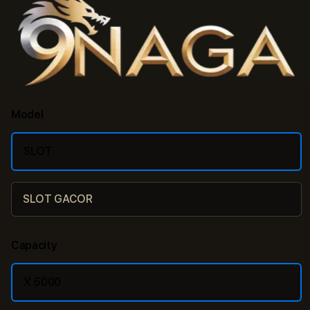
Model
SLOT
SLOT GACOR
Capacity
X 5000