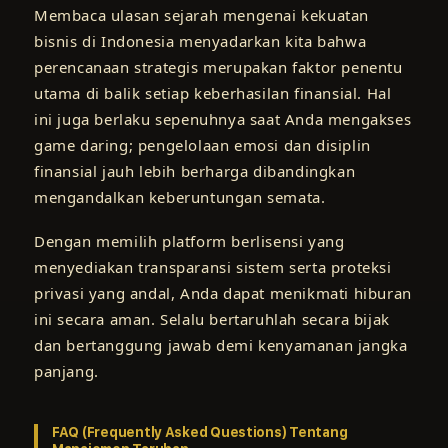
Membaca ulasan sejarah mengenai kekuatan
bisnis di Indonesia menyadarkan kita bahwa
perencanaan strategis merupakan faktor penentu
utama di balik setiap keberhasilan finansial. Hal
ini juga berlaku sepenuhnya saat Anda mengakses
game daring; pengelolaan emosi dan disiplin
finansial jauh lebih berharga dibandingkan
mengandalkan keberuntungan semata.
Dengan memilih platform berlisensi yang
menyediakan transparansi sistem serta proteksi
privasi yang andal, Anda dapat menikmati hiburan
ini secara aman. Selalu bertaruhlah secara bijak
dan bertanggung jawab demi kenyamanan jangka
panjang.
FAQ (Frequently Asked Questions) Tentang