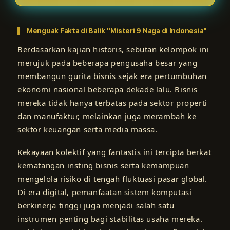
Menguak Fakta di Balik "Misteri 9 Naga di Indonesia"
Berdasarkan kajian historis, sebutan kelompok ini
merujuk pada beberapa pengusaha besar yang
membangun gurita bisnis sejak era pertumbuhan
ekonomi nasional beberapa dekade lalu. Bisnis
mereka tidak hanya terbatas pada sektor properti
dan manufaktur, melainkan juga merambah ke
sektor keuangan serta media massa.
Kekayaan kolektif yang fantastis ini tercipta berkat
kematangan insting bisnis serta kemampuan
mengelola risiko di tengah fluktuasi pasar global.
Di era digital, pemanfaatan sistem komputasi
berkinerja tinggi juga menjadi salah satu
instrumen penting bagi stabilitas usaha mereka.