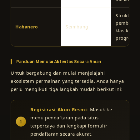
Struktur
pembayar
Habanero
Seimbang
klasik & ja
progresif
Panduan Memulai Aktivitas Secara Aman
Untuk bergabung dan mulai menjelajahi
ekosistem permainan yang tersedia, Anda hanya
perlu mengikuti tiga langkah mudah berikut ini:
Registrasi Akun Resmi:
Masuk ke
menu pendaftaran pada situs
terpercaya dan lengkapi formulir
pendaftaran secara akurat.