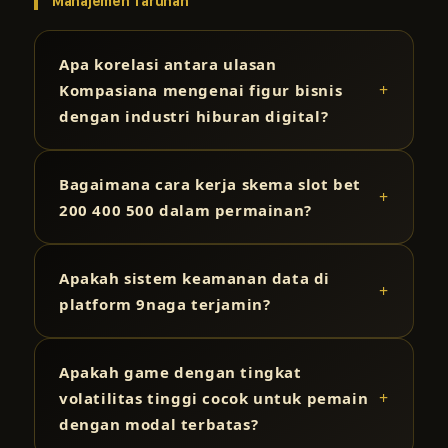
Manajemen Taruhan
Apa korelasi antara ulasan
Kompasiana mengenai figur bisnis
dengan industri hiburan digital?
Bagaimana cara kerja skema slot bet
200 400 500 dalam permainan?
Apakah sistem keamanan data di
platform 9naga terjamin?
Apakah game dengan tingkat
volatilitas tinggi cocok untuk pemain
dengan modal terbatas?