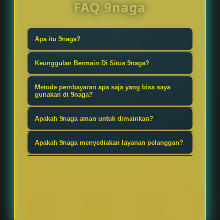
FAQ 9naga
Apa itu 9naga?
9naga situs link slot gacor gampang
Keunggulan Bermain Di Situs 9naga?
menang rezeki hari ini untuk semua
Keunggulan yang membuat 9naga
para player yang baru saja join ke
Metode pembayaran apa saja yang bisa saya
menjadi situs slot gacor terbaik
gunakan di 9naga?
link 9naga online maxwin terbaru.
terletak pada RTP yang tinggi,
9naga menyediakan berbagai
Apakah 9naga aman untuk dimainkan?
memberikan peluang kemenangan
metode pembayaran yang terpercaya
lebih besar di setiap putaran.
9naga merupakan platform yang
dan aman. Seperti, Transfer bank, E-
Apakah 9naga menyediakan layanan pelanggan?
Membuat pengalaman bermain
sudah berlisensi dan beroperasi
Wallet (Dana,OVO,GoPay,dan lain
Iya sudah pasti, 9naga mempunyai
semakin seru dan juga
sesuai dengan peraturan yang
lain), Metode pembayaran lainnya
layanan pelanggan yang selalu siap
menguntungkan.
berlaku dalam industri perjudian
seperti pulsa atau cryptocurrency,
membantu anda untuk
online, sehingga aman untuk anda
Kartu kredit atau debit.
menyelesaikan masalah apapun
mainkan!.
selama 24/7.