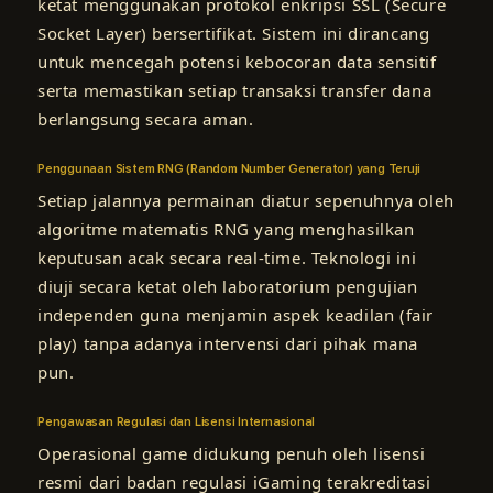
ketat menggunakan protokol enkripsi SSL (Secure
Socket Layer) bersertifikat. Sistem ini dirancang
untuk mencegah potensi kebocoran data sensitif
serta memastikan setiap transaksi transfer dana
berlangsung secara aman.
Penggunaan Sistem RNG (Random Number Generator) yang Teruji
Setiap jalannya permainan diatur sepenuhnya oleh
algoritme matematis RNG yang menghasilkan
keputusan acak secara real-time. Teknologi ini
diuji secara ketat oleh laboratorium pengujian
independen guna menjamin aspek keadilan (fair
play) tanpa adanya intervensi dari pihak mana
pun.
Pengawasan Regulasi dan Lisensi Internasional
Operasional game didukung penuh oleh lisensi
resmi dari badan regulasi iGaming terakreditasi