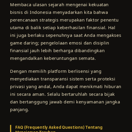
Membaca ulasan sejarah mengenai kekuatan
bisnis di Indonesia menyadarkan kita bahwa
perencanaan strategis merupakan faktor penentu
utama di balik setiap keberhasilan finansial. Hal
ini juga berlaku sepenuhnya saat Anda mengakses
game daring; pengelolaan emosi dan disiplin
finansial jauh lebih berharga dibandingkan
mengandalkan keberuntungan semata.
Dengan memilih platform berlisensi yang
menyediakan transparansi sistem serta proteksi
privasi yang andal, Anda dapat menikmati hiburan
ini secara aman. Selalu bertaruhlah secara bijak
dan bertanggung jawab demi kenyamanan jangka
panjang.
FAQ (Frequently Asked Questions) Tentang