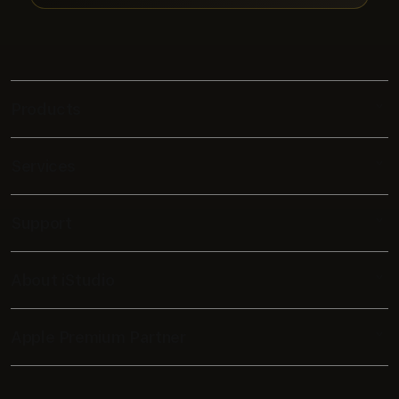
Products
Services
9naga
SLOT
Support
AppleCare+
SLOT GACOR
Corporate
SITUS SLOT
About iStudio
My Account
SLOT GACOR
LINK SLOT GACOR
Collection & Delivery
Elush Service Provider
SITUS SLOT GACOR
Apple Premium Partner
About Us
Returns & Exchanges
Financing Options
SLOT GACOR HARI INI
Find an iStudio near you
Contact Us
Trade-in