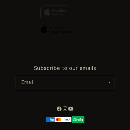
SLOT GACOR GAMPANG MENANG
Why Shop at iStudio
FAQ
TravellerÃ¢â‚¬â„¢s Reservation
Elush Corporate Website
Privacy Policy
Site Terms of Use
Subscribe to our emails
Email
Facebook
Instagram
YouTube
Payment
methods