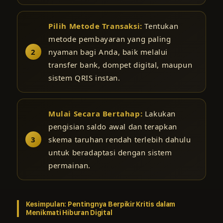
Pilih Metode Transaksi:
Tentukan
metode pembayaran yang paling
nyaman bagi Anda, baik melalui
transfer bank, dompet digital, maupun
sistem QRIS instan.
Mulai Secara Bertahap:
Lakukan
pengisian saldo awal dan terapkan
skema taruhan rendah terlebih dahulu
untuk beradaptasi dengan sistem
permainan.
Kesimpulan: Pentingnya Berpikir Kritis dalam
Menikmati Hiburan Digital