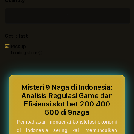
Quantity
Decrease
Incr
quantity
quant
for
for
Get it fast
9naga:
9nag
Situs
Situs
Pickup
Resmi
Resm
Loading store
Link
Link
Slot
Slot
Gacor
Gaco
Gampang
Gam
Menang
Men
Misteri 9 Naga di Indonesia:
Rezeki
Reze
Hari
Hari
Analisis Regulasi Game dan
Ini
Ini
Efisiensi slot bet 200 400
Terbaru
Terb
500 di 9naga
Pembahasan mengenai konstelasi ekonomi
di Indonesia sering kali memunculkan