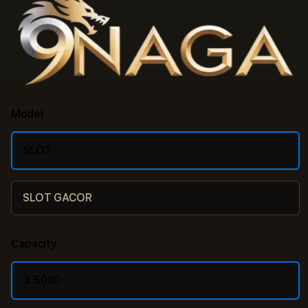
Model
SLOT
SLOT GACOR
Capacity
X 5000