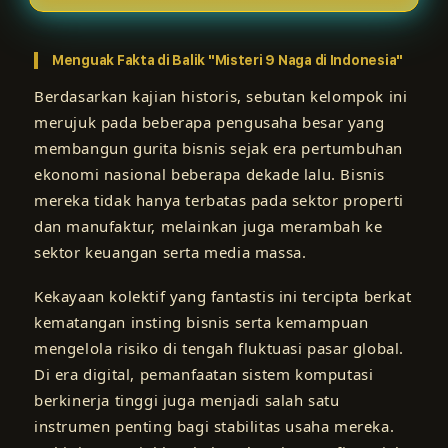
Menguak Fakta di Balik "Misteri 9 Naga di Indonesia"
Berdasarkan kajian historis, sebutan kelompok ini
merujuk pada beberapa pengusaha besar yang
membangun gurita bisnis sejak era pertumbuhan
ekonomi nasional beberapa dekade lalu. Bisnis
mereka tidak hanya terbatas pada sektor properti
dan manufaktur, melainkan juga merambah ke
sektor keuangan serta media massa.
Kekayaan kolektif yang fantastis ini tercipta berkat
kematangan insting bisnis serta kemampuan
mengelola risiko di tengah fluktuasi pasar global.
Di era digital, pemanfaatan sistem komputasi
berkinerja tinggi juga menjadi salah satu
instrumen penting bagi stabilitas usaha mereka.