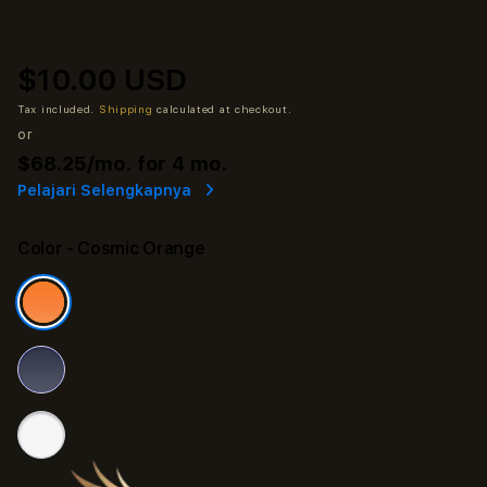
$10.00 USD
Tax included.
Shipping
calculated at checkout.
or
$68.25
/mo. for 4 mo.
Pelajari Selengkapnya
Color
- Cosmic Orange