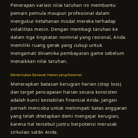
Penerapan variasi nilai taruhan ini membantu
pemain pemula maupun profesional dalam
mengukur ketahanan modal mereka terhadap
volatilitas mesin. Dengan membagi taruhan ke
dalam tiga tingkatan nominal yang rasional, Anda
memiliki ruang gerak yang cukup untuk
mengamati dinamika pembayaran game sebelum
menaikkan nilai taruhan.
Menentukan Batasan Harian yang Rasional
Menerapkan batasan kerugian harian (stop loss)
dan target pencapaian harian secara konsisten
adalah kunci kestabilan finansial Anda. Jangan
pernah mencoba untuk melompati batas anggaran
yang telah ditetapkan demi mengejar kerugian,
karena hal tersebut justru berpotensi merusak
sirkulasi saldo Anda.