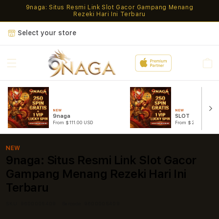
9naga: Situs Resmi Link Slot Gacor Gampang Menang
Rezeki Hari Ini Terbaru
Select your store
Cart
NEW
NEW
9naga
SLOT
From $111.00 USD
From $222.00 USD
NEW
9naga: Situs Resmi Link Slot Gacor
Gampang Menang Rezeki Hari Ini
Terbaru
SKU:
9600005409
Barcode:
9600005409