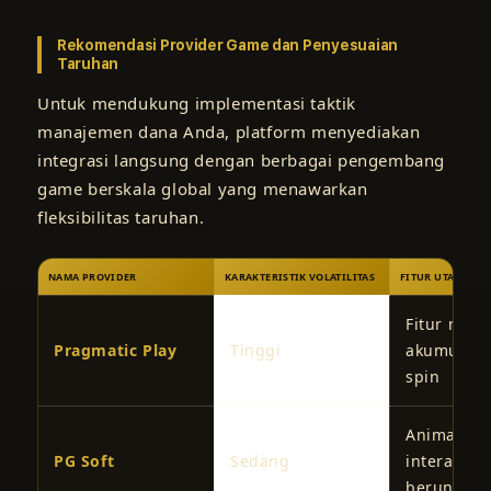
Rekomendasi Provider Game dan Penyesuaian
Taruhan
Untuk mendukung implementasi taktik
manajemen dana Anda, platform menyediakan
integrasi langsung dengan berbagai pengembang
game berskala global yang menawarkan
fleksibilitas taruhan.
NAMA PROVIDER
KARAKTERISTIK VOLATILITAS
FITUR UTAMA
Fitur multi
Pragmatic Play
Tinggi
akumulatif
spin
Animasi 3
PG Soft
Sedang
interaktif 
beruntun