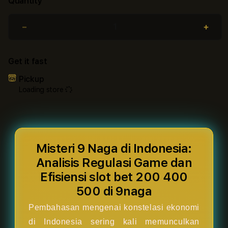
Quantity
Decrease
Incr
quantity
quant
for
for
Get it fast
9naga:
9nag
Situs
Situs
Pickup
Resmi
Resm
Loading store
Link
Link
Slot
Slot
Gacor
Gaco
Gampang
Gam
Menang
Men
Misteri 9 Naga di Indonesia:
Rezeki
Reze
Hari
Hari
Analisis Regulasi Game dan
Ini
Ini
Efisiensi slot bet 200 400
Terbaru
Terb
500 di 9naga
Pembahasan mengenai konstelasi ekonomi
di Indonesia sering kali memunculkan