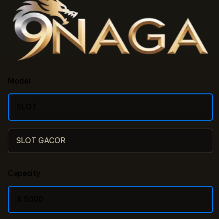
Model
SLOT
SLOT GACOR
Capacity
X 5000