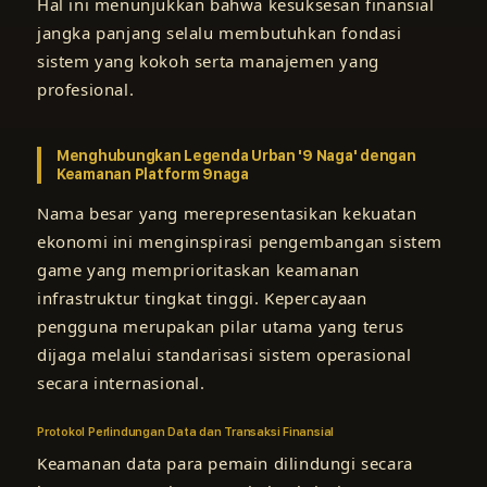
Hal ini menunjukkan bahwa kesuksesan finansial
jangka panjang selalu membutuhkan fondasi
sistem yang kokoh serta manajemen yang
profesional.
Menghubungkan Legenda Urban '9 Naga' dengan
Keamanan Platform 9naga
Nama besar yang merepresentasikan kekuatan
ekonomi ini menginspirasi pengembangan sistem
game yang memprioritaskan keamanan
infrastruktur tingkat tinggi. Kepercayaan
pengguna merupakan pilar utama yang terus
dijaga melalui standarisasi sistem operasional
secara internasional.
Protokol Perlindungan Data dan Transaksi Finansial
Keamanan data para pemain dilindungi secara