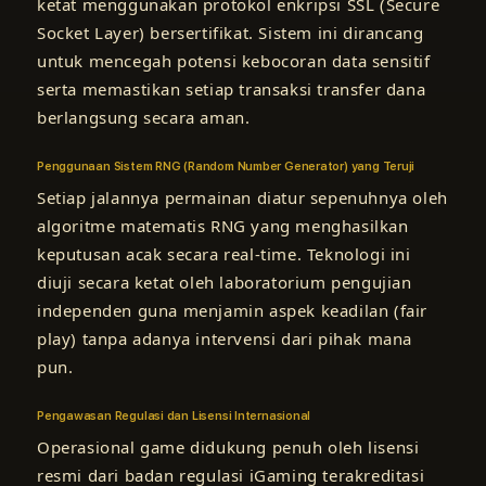
ketat menggunakan protokol enkripsi SSL (Secure
Socket Layer) bersertifikat. Sistem ini dirancang
untuk mencegah potensi kebocoran data sensitif
serta memastikan setiap transaksi transfer dana
berlangsung secara aman.
Penggunaan Sistem RNG (Random Number Generator) yang Teruji
Setiap jalannya permainan diatur sepenuhnya oleh
algoritme matematis RNG yang menghasilkan
keputusan acak secara real-time. Teknologi ini
diuji secara ketat oleh laboratorium pengujian
independen guna menjamin aspek keadilan (fair
play) tanpa adanya intervensi dari pihak mana
pun.
Pengawasan Regulasi dan Lisensi Internasional
Operasional game didukung penuh oleh lisensi
resmi dari badan regulasi iGaming terakreditasi